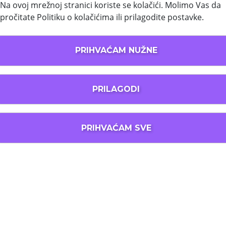
Na ovoj mrežnoj stranici koriste se kolačići. Molimo Vas da
sve studente! Prepusti se američkoj avanturi, uživaj u
pročitate
Politiku o kolačićima
ili prilagodite postavke.
novim iskustvima i ljudima iz cijelog svijeta. Zaboravi
predrasude i baci se u posao – sigurno ćeš se vratiti
s pričama i uspomenama koje ćeš
PRIHVAĆAM NUŽNE
prepričavati cijeli život!
PRILAGODI
PRIHVAĆAM SVE
DOGOVARANJE KONZULTACIJA