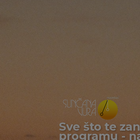
Sve što te za
programu - n